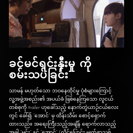
ခင်မင်ရင်းနှီးမှု ကို
စမ်းသပ်ခြင်း
သာမန် မဟုတ်သော ဘဝနေထိုင်မှု ပုံစံများကြောင့်
လူ့အဖွဲ့အစည်း၏ အပယ်ခံ ဖြစ်နေကြသော လူငယ်
တစ်စုကို trailer ဟုခေါ်သည့် နောက်တွဲယာဉ်ငယ်လေး
တွင် ခေါ်၍ “အောင်” မှ ထိန်းသိမ်း စောင့်ရှောက်
ထားသည်။ အရေးကြီးသည့်အချိန် ရောက်လာသည့်
အခါ “မင်း” နှင့် “အောင်” (လိင်ပြောင်း မျက်နှာသစ်