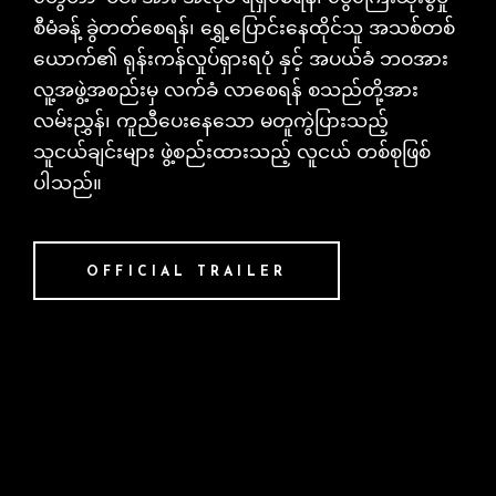
စီမံခန့် ခွဲတတ်စေရန်၊ ရွှေ့ပြောင်းနေထိုင်သူ အသစ်တစ်
ယောက်၏ ရုန်းကန်လှုပ်ရှားရပုံ နှင့် အပယ်ခံ ဘဝအား
လူ့အဖွဲ့အစည်းမှ လက်ခံ လာစေရန် စသည်တို့အား
လမ်းညွှန်၊ ကူညီပေးနေသော မတူကွဲပြားသည့်
သူငယ်ချင်းများ ဖွဲ့စည်းထားသည့် လူငယ် တစ်စုဖြစ်
ပါသည်။
OFFICIAL TRAILER