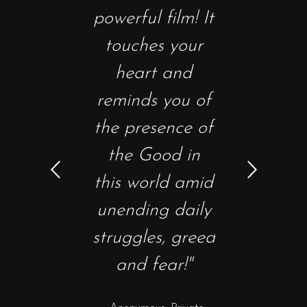
asterpiece
powerful film! It
film tha
ptures the
touches your
captivates
ssence of
heart and
heart in 
manity and
reminds you of
many way
 complexity
the presence of
Not sinc
of love"
the Good in
Shawsha
this world amid
Redempti
nymous, Screening
unending daily
have I been
uest - Yangon,
struggles, greed
close to
Myanmar
and fear!"
shedding a 
over a mov