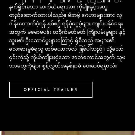
နက်ရှိုင်းသော ဆက်ဆံရေးအား ကိုမျိုးနှင့်အတူ
တည်ဆောက်ထားပါသည်။ မိဘမဲ့ ဂေဟာများအား လှု
ဒါန်းထောက်ပံ့ရန် နှစ်စဥ် ရန်ပုံငွေပွဲများ ကျင်းပနိုင်ရေး
အတွက် မမောမပန်း တစိုက်မတ်မတ် ကြိုးပမ်းမှုများ နှင့်
သူမ၏ ဦးဆောင်မှုများကြောင့် ရိုစီသည် အများ၏
လေးစားမှုခံရသူ တစ်ယောက်လဲ ဖြစ်ပါသည်။ သို့သော်
၄င်းကဲ့သို့ ကိုယ်ကျိုးမငဲ့သော ဇာတ်ကောင်အတွက် သူမ
ဘာတွေကိုများ စွန့်လွှတ်အနစ်နာခံ ပေးဆပ်ရမှာလဲ။
OFFICIAL TRAILER