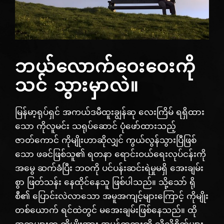
ဘယ်လောက်ဝေးဝေးကို
သင် သွားမှာလဲ။
မြန်မာ့ရုပ်ရှင် အကယ်ဒမီထူးချွန်ဆု လေးကြိမ် ရရှိထား
သော ကိုလူမင်း သရုပ်ဆောင် ပုံဖော်ထားသည့်
ဇာတ်ကောင် ကိုမျိုးဟာဆိုလျှင် ကွယ်လွန်သွားပြီဖြစ်
သော ဖခင်ဖြစ်သူ၏ ရတနာ ရောင်းဝယ်‌ရေးလုပ်ငန်းကို
အမွေ ဆက်ခံပြီး ဘဝကို ပင်ပန်းဆင်းရဲမှုမရှိ အေးချမ်း
စွာ ဖြတ်သန်း နေထိုင်နေသူ ဖြစ်ပါသည်။ သို့သော် ရို
စီ၏ ပြောင်းလဲလာသော အမူအကျင့်များကြောင့် ကိုမျိုး
တစ်ယောက် ရင်ထဲတွင် မအေးချမ်းဖြစ်နေသည်။ ထို