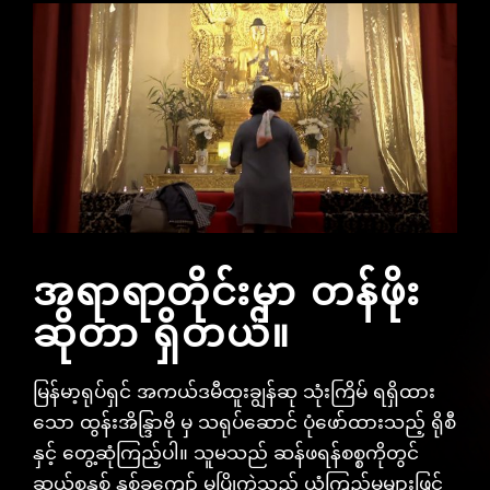
အရာရာတိုင်းမှာ တန်ဖိုး
ဆိုတာ ရှိတယ်။
မြန်မာ့ရုပ်ရှင် အကယ်ဒမီထူးချွန်ဆု သုံးကြိမ် ရရှိထား
သော ထွန်းအိန္ဒြာဗို မှ သရုပ်ဆောင် ပုံဖော်ထားသည့် ရိုစီ
နှင့် တွေ့ဆုံကြည့်ပါ။ သူမသည် ဆန်ဖရန်စစ္စကိုတွင်
ဆယ်စုနှစ် နှစ်ခုကျော် မပြိုကွဲသည့် ယုံကြည်မှုများဖြင့်