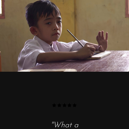
"This
"What a
"An excepti