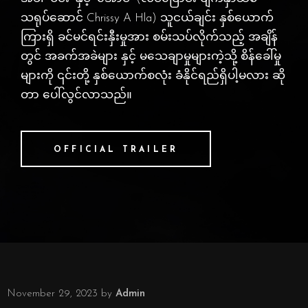
သရုပ်ဆောင် Chrissy A Hla) သူငယ်ချင်း နှစ်ယောက်
ကြားရှိ ခင်မင်ရင်းနှီးမှုအား စမ်းသပ်လိုက်သည့် အချိန်
တွင် အခက်အခဲများ နှင့် မသေချာမှုများကဲ့သို့ စိန်ခေါ်မှု
များကို ၎င်းတို့ နှစ်ယောက်စလုံး ခံနိုင်ရည်ရှိပါ့မလား ဆို
တာ ပေါ်လွင်လာသည်။
OFFICIAL TRAILER
November 29, 2023
by
Admin