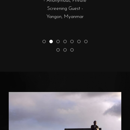
- Anonymous, Private
Screening Guest -
- Jay Edwin, Scre
Yangon, Myanmar
Guest - Yango
Myanmar