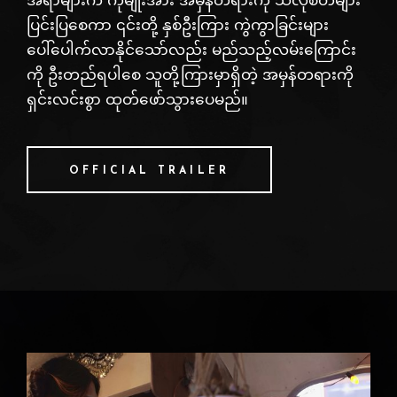
အရာများက ကိုမျိုးအား အမှန်တရားကို သိလိုစိတ်များ
ပြင်းပြစေကာ ၎င်းတို့ နှစ်ဦးကြား ကွဲကွာခြင်းများ
ပေါ်ပေါက်လာနိုင်သော်လည်း မည်သည့်လမ်းကြောင်း
ကို ဦးတည်ရပါစေ သူတို့ကြားမှာရှိတဲ့ အမှန်တရားကို
ရှင်းလင်းစွာ ထုတ်ဖော်သွားပေမည်။
OFFICIAL TRAILER