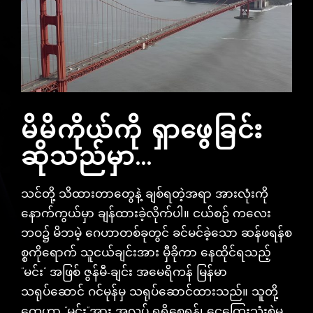
မိမိကိုယ်ကို ရှာဖွေခြင်း
ဆိုသည်မှာ...
သင်တို့ သိထားတာတွေနဲ့ ချစ်ရတဲ့အရာ အားလုံးကို
နောက်ကွယ်မှာ ချန်ထားခဲ့လိုက်ပါ။ ငယ်စဥ် ကလေး
ဘဝ၌ မိဘမဲ့ ဂေဟာတစ်ခုတွင် ခင်မင်ခဲ့သော ဆန်ဖရန်စ
စ္စကိုရောက် သူငယ်ချင်းအား မှီခိုကာ နေထိုင်ရသည့်
“မင်း” အဖြစ် ဇွန်မီ-ချင်း အမေရိကန် မြန်မာ
သရုပ်ဆောင် ဂင်မုန်မှ သရုပ်ဆောင်ထားသည်။ သူတို့
တွေဟာ “မင်း”အား အလုပ် ရရှိစေရန်၊ ငွေ‌ကြေးသုံးစွဲမှု