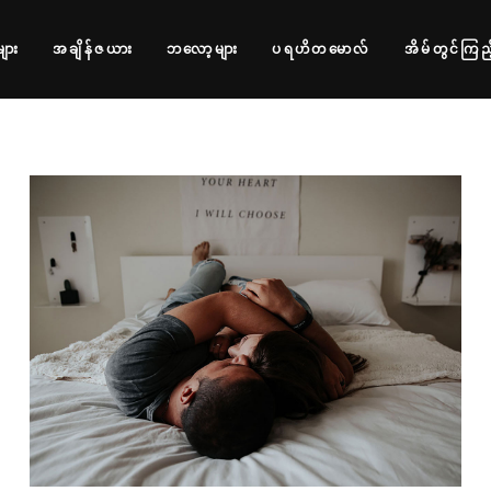
များ
အချိန်ဇယား
ဘလော့များ
ပရဟိတမောလ်
အိမ်တွင်ကြည့
OUR WAY
Drama