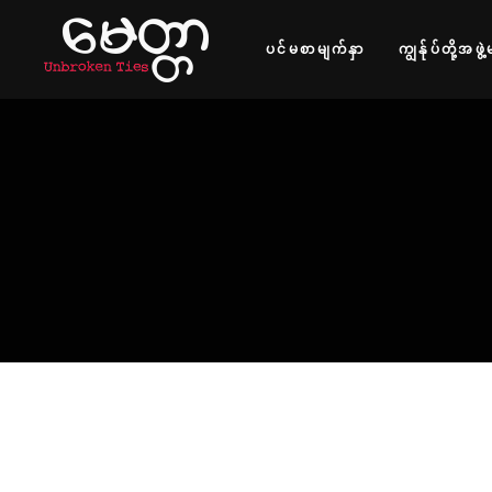
ပင်မစာမျက်နှာ
ကျွန်ုပ်တို့အဖွဲ့