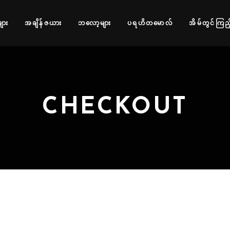
များ
အချိန်ဇယား
ဘလော့များ
ပရဟိတမောလ်
အိမ်တွင်ကြည့
CHECKOUT