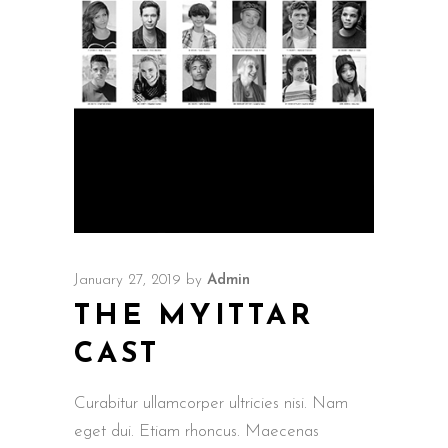
January 27, 2019
by
Admin
THE MYITTAR
CAST
Curabitur ullamcorper ultricies nisi. Nam
eget dui. Etiam rhoncus. Maecenas